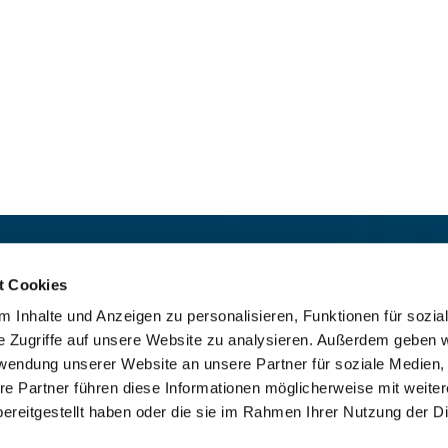
t:
Für das stille Gebet geöffn
St. Ludwig
:

t Cookies
 30 8859 590
Mo-So 9-19 Uhr
 Inhalte und Anzeigen zu personalisieren, Funktionen für sozia
rrbuero@sankthelena.de
Heilig Kreuz
:

e Zugriffe auf unsere Website zu analysieren. Außerdem geben w
Mo-So 8-18 Uhr
team@sankthelena.de
rwendung unserer Website an unsere Partner für soziale Medien
re Partner führen diese Informationen möglicherweise mit weite
ereitgestellt haben oder die sie im Rahmen Ihrer Nutzung der D