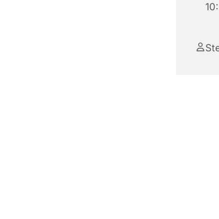
10
St