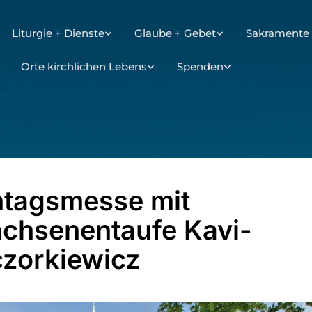
Liturgie + Dienste
Glaube + Gebet
Sakramente 
Orte kirchlichen Lebens
Spenden
tagsmesse mit
chsenentaufe Kavi-
zorkiewicz