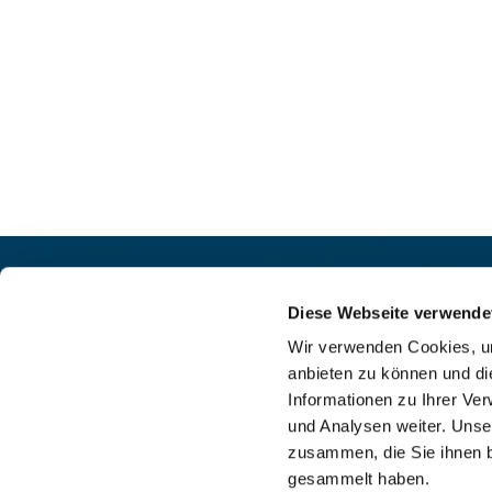
Pfarrei St. Helena –
Kontak
Wilmersdorf-Friedenau
Diese Webseite verwende
+49

Ludwigkirchplatz 10
Wir verwenden Cookies, um
pfa

10719 Berlin
anbieten zu können und di
web

Informationen zu Ihrer Ve
und Analysen weiter. Unse
zusammen, die Sie ihnen b
gesammelt haben.