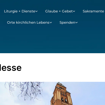
Liturgie + Dienste
Glaube + Gebet
Sakramente 
Orte kirchlichen Lebens
Spenden
Messe