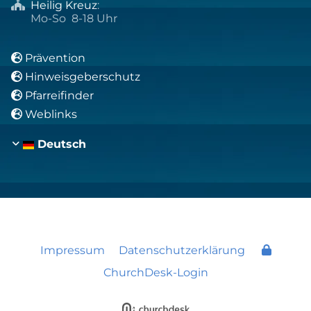
Heilig Kreuz
:

Mo-So 8-18 Uhr
Prävention

Hinweisgeberschutz

Pfarreifinder

Weblinks

Deutsch
Impressum
Datenschutzerklärung
ChurchDesk-Login