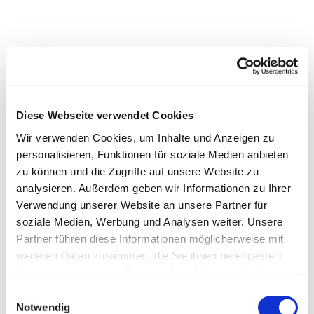
Diese Webseite verwendet Cookies
Wir verwenden Cookies, um Inhalte und Anzeigen zu
personalisieren, Funktionen für soziale Medien anbieten
zu können und die Zugriffe auf unsere Website zu
analysieren. Außerdem geben wir Informationen zu Ihrer
Dies könnte Sie auch
Verwendung unserer Website an unsere Partner für
interessieren
soziale Medien, Werbung und Analysen weiter. Unsere
Partner führen diese Informationen möglicherweise mit
weiteren Daten zusammen, die Sie ihnen bereitgestellt
haben oder die sie im Rahmen Ihrer Nutzung der Dienste
gesammelt haben.
Einwilligungsauswahl
Notwendig