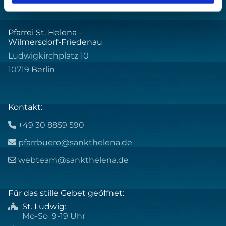
Pfarrei St. Helena –
Wilmersdorf-Friedenau
Ludwigkirchplatz 10
10719 Berlin
Kontakt:
+49 30 8859 590

pfarrbuero@sankthelena.de

webteam@sankthelena.de

Für das stille Gebet geöffnet:
St. Ludwig
:

Mo-So 9-19 Uhr