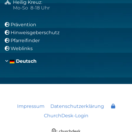
Heilig Kreuz
:

Mo-So 8-18 Uhr
Prävention

Hinweisgeberschutz

Pfarreifinder

Weblinks

Deutsch
Impressum
Datenschutzerklärung
ChurchDesk-Login