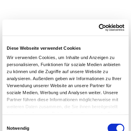
Diese Webseite verwendet Cookies
Wir verwenden Cookies, um Inhalte und Anzeigen zu
personalisieren, Funktionen für soziale Medien anbieten
zu können und die Zugriffe auf unsere Website zu
analysieren. Außerdem geben wir Informationen zu Ihrer
Dies könnte Sie auch
Verwendung unserer Website an unsere Partner für
interessieren
soziale Medien, Werbung und Analysen weiter. Unsere
Partner führen diese Informationen möglicherweise mit
weiteren Daten zusammen, die Sie ihnen bereitgestellt
haben oder die sie im Rahmen Ihrer Nutzung der Dienste
gesammelt haben.
Einwilligungsauswahl
Notwendig