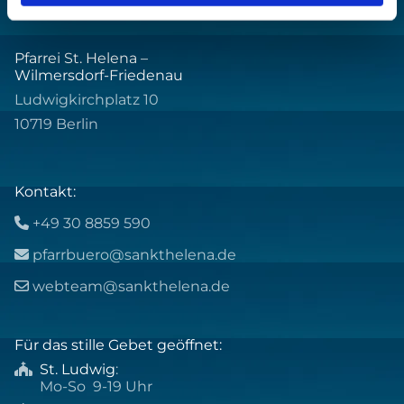
Pfarrei St. Helena –
Wilmersdorf-Friedenau
Ludwigkirchplatz 10
10719 Berlin
Kontakt:
+49 30 8859 590

pfarrbuero@sankthelena.de

webteam@sankthelena.de

Für das stille Gebet geöffnet:
St. Ludwig
:

Mo-So 9-19 Uhr