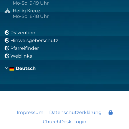
Mo-So 9-19 Uhr
Heilig Kreuz
:

Mo-So 8-18 Uhr
Prävention

Hinweisgeberschutz

Pfarreifinder

Weblinks

Deutsch
Impressum
Datenschutzerklärung
ChurchDesk-Login