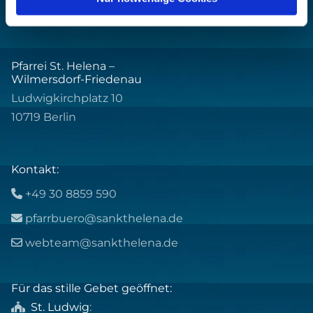
Pfarrei St. Helena –
Wilmersdorf-Friedenau
Ludwigkirchplatz 10
10719 Berlin
Kontakt:
+49 30 8859 590

pfarrbuero@sankthelena.de

webteam@sankthelena.de

Für das stille Gebet geöffnet:
St. Ludwig
:
