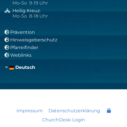
Mo-So 9-19 Uhr
Heilig Kreuz
:

Mo-So 8-18 Uhr
Prävention

Hinweisgeberschutz

Pfarreifinder

Weblinks

Deutsch
Impressum
Datenschutzerklärung
ChurchDesk-Login