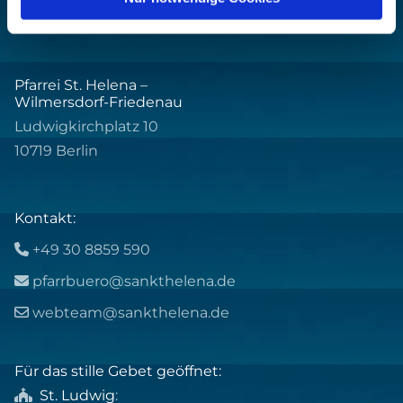
Pfarrei St. Helena –
Wilmersdorf-Friedenau
Ludwigkirchplatz 10
10719 Berlin
Kontakt:
+49 30 8859 590

pfarrbuero@sankthelena.de

webteam@sankthelena.de

Für das stille Gebet geöffnet:
St. Ludwig
:
