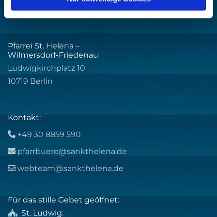
Pfarrei St. Helena –
Wilmersdorf-Friedenau
Ludwigkirchplatz 10
10719 Berlin
Kontakt:
+49 30 8859 590

pfarrbuero@sankthelena.de

webteam@sankthelena.de

Für das stille Gebet geöffnet:
St. Ludwig
:
