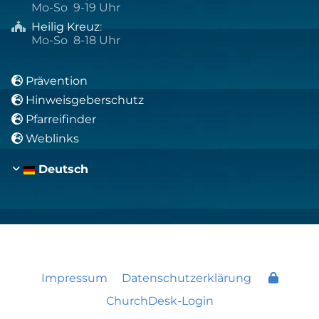
Mo-So 9-19 Uhr
Heilig Kreuz
:

Mo-So 8-18 Uhr
Prävention

Hinweisgeberschutz

Pfarreifinder

Weblinks

Deutsch
Impressum
Datenschutzerklärung
ChurchDesk-Login