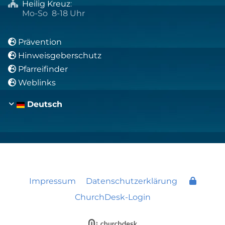
Heilig Kreuz
:

Mo-So 8-18 Uhr
Prävention

Hinweisgeberschutz

Pfarreifinder

Weblinks

Deutsch
Impressum
Datenschutzerklärung
ChurchDesk-Login