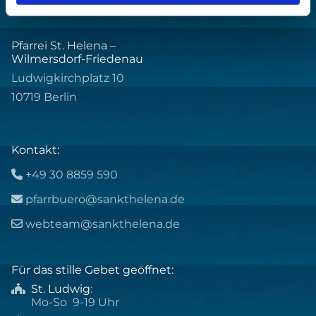
Pfarrei St. Helena –
Wilmersdorf-Friedenau
Ludwigkirchplatz 10
10719 Berlin
Kontakt:
+49 30 8859 590

pfarrbuero@sankthelena.de

webteam@sankthelena.de

Für das stille Gebet geöffnet:
St. Ludwig
:

Mo-So 9-19 Uhr