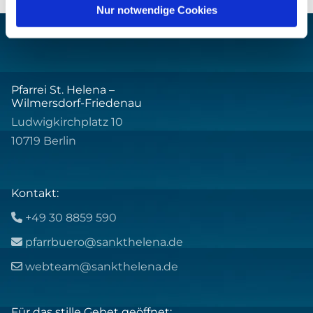
Nur notwendige Cookies
Pfarrei St. Helena –
Wilmersdorf-Friedenau
Ludwigkirchplatz 10
10719 Berlin
Kontakt:
+49 30 8859 590

pfarrbuero@sankthelena.de

webteam@sankthelena.de

Für das stille Gebet geöffnet: