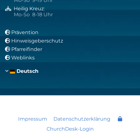
Mo-So 9-19 Uhr
Heilig Kreuz
:

Mo-So 8-18 Uhr
Prävention

Hinweisgeberschutz

Pfarreifinder

Weblinks

Deutsch
Impressum
Datenschutzerklärung
ChurchDesk-Login