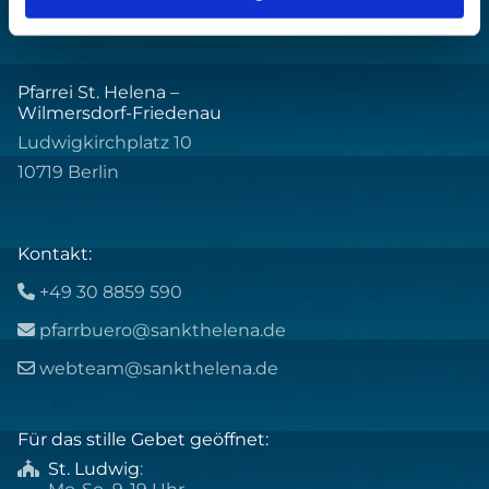
Pfarrei St. Helena –
Wilmersdorf-Friedenau
Ludwigkirchplatz 10
10719 Berlin
Kontakt:
+49 30 8859 590

pfarrbuero@sankthelena.de

webteam@sankthelena.de

Für das stille Gebet geöffnet:
St. Ludwig
:
