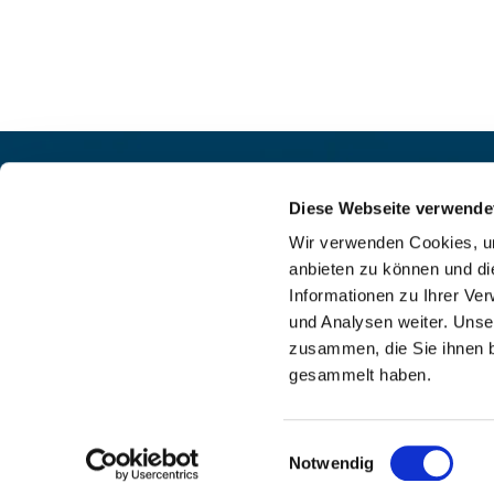
Pfarrei St. Helena –
Kontak
Wilmersdorf-Friedenau
Diese Webseite verwende
+49

Ludwigkirchplatz 10
Wir verwenden Cookies, um
pfa

10719 Berlin
anbieten zu können und di
web

Informationen zu Ihrer Ve
und Analysen weiter. Unse
zusammen, die Sie ihnen b
gesammelt haben.
I
Einwilligungsauswahl
Notwendig