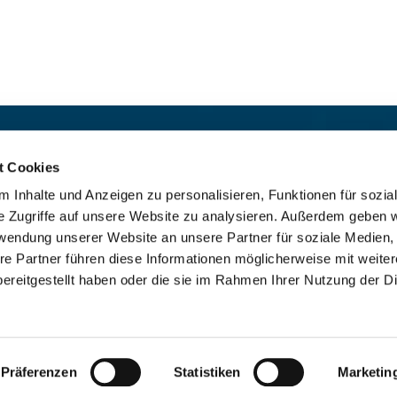
t:
Für das stille Gebet geöffn
St. Ludwig
:

t Cookies
 30 8859 590
Mo-So 9-19 Uhr
 Inhalte und Anzeigen zu personalisieren, Funktionen für sozia
rrbuero@sankthelena.de
Heilig Kreuz
:

e Zugriffe auf unsere Website zu analysieren. Außerdem geben w
Mo-So 8-18 Uhr
team@sankthelena.de
rwendung unserer Website an unsere Partner für soziale Medien
re Partner führen diese Informationen möglicherweise mit weite
ereitgestellt haben oder die sie im Rahmen Ihrer Nutzung der D
mpressum
Datenschutzerklärung
ChurchDesk-Lo
Präferenzen
Statistiken
Marketin