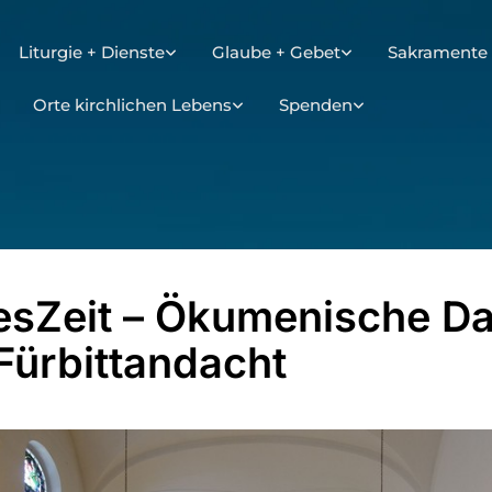
Liturgie + Dienste
Glaube + Gebet
Sakramente 
Orte kirchlichen Lebens
Spenden
esZeit – Ökumenische D
Fürbittandacht