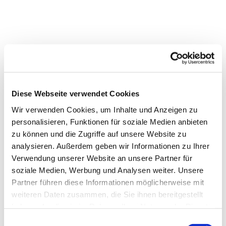
Diese Webseite verwendet Cookies
Wir verwenden Cookies, um Inhalte und Anzeigen zu
personalisieren, Funktionen für soziale Medien anbieten
zu können und die Zugriffe auf unsere Website zu
analysieren. Außerdem geben wir Informationen zu Ihrer
Verwendung unserer Website an unsere Partner für
Dies könnte Sie auch
soziale Medien, Werbung und Analysen weiter. Unsere
interessieren
Partner führen diese Informationen möglicherweise mit
weiteren Daten zusammen, die Sie ihnen bereitgestellt
haben oder die sie im Rahmen Ihrer Nutzung der Dienste
gesammelt haben.
Einwilligungsauswahl