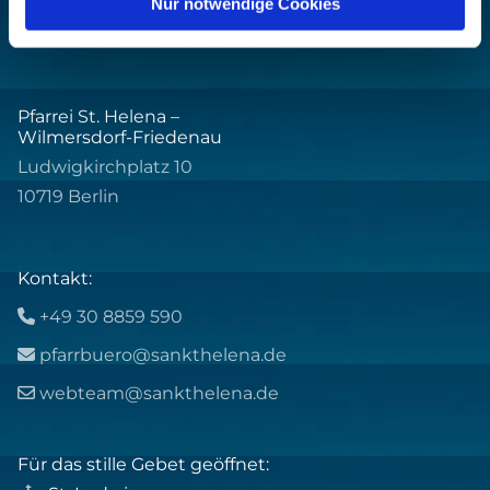
Nur notwendige Cookies
Pfarrei St. Helena –
Wilmersdorf-Friedenau
Ludwigkirchplatz 10
10719 Berlin
Kontakt:
+49 30 8859 590

pfarrbuero@sankthelena.de

webteam@sankthelena.de

Für das stille Gebet geöffnet: