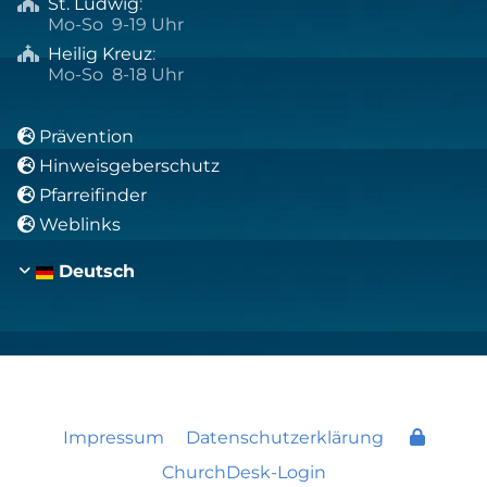
St. Ludwig
:

Mo-So 9-19 Uhr
Heilig Kreuz
:

Mo-So 8-18 Uhr
Prävention

Hinweisgeberschutz

Pfarreifinder

Weblinks

Deutsch
Impressum
Datenschutzerklärung
ChurchDesk-Login