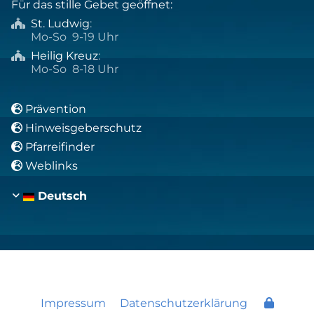
Für das stille Gebet geöffnet:
St. Ludwig
:

Mo-So 9-19 Uhr
Heilig Kreuz
:

Mo-So 8-18 Uhr
Prävention

Hinweisgeberschutz

Pfarreifinder

Weblinks

Deutsch
Impressum
Datenschutzerklärung