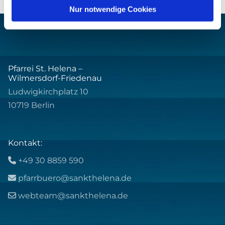
Nur notwendige Cookies
Pfarrei St. Helena –
Wilmersdorf-Friedenau
Ludwigkirchplatz 10
10719 Berlin
Kontakt:
+49 30 8859 590

pfarrbuero@sankthelena.de

webteam@sankthelena.de
