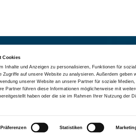
t:
Für das stille Gebet geöffn
St. Ludwig
:

t Cookies
 30 8859 590
Mo-So 9-19 Uhr
 Inhalte und Anzeigen zu personalisieren, Funktionen für sozia
rrbuero@sankthelena.de
Heilig Kreuz
:

e Zugriffe auf unsere Website zu analysieren. Außerdem geben w
Mo-So 8-18 Uhr
team@sankthelena.de
rwendung unserer Website an unsere Partner für soziale Medien
re Partner führen diese Informationen möglicherweise mit weite
ereitgestellt haben oder die sie im Rahmen Ihrer Nutzung der D
mpressum
Datenschutzerklärung
ChurchDesk-Lo
Präferenzen
Statistiken
Marketin