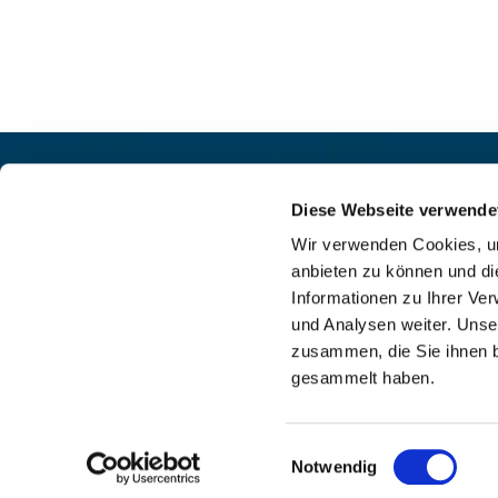
Pfarrei St. Helena –
Kontak
Wilmersdorf-Friedenau
Diese Webseite verwende
+49

Ludwigkirchplatz 10
Wir verwenden Cookies, um
pfa

10719 Berlin
anbieten zu können und di
web

Informationen zu Ihrer Ve
und Analysen weiter. Unse
zusammen, die Sie ihnen b
gesammelt haben.
I
Einwilligungsauswahl
Notwendig