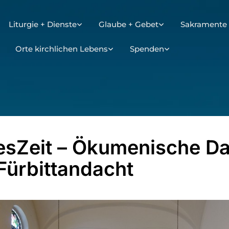
Liturgie + Dienste
Glaube + Gebet
Sakramente 
Orte kirchlichen Lebens
Spenden
esZeit – Ökumenische D
Fürbittandacht