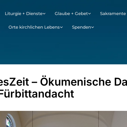
Liturgie + Dienste
Glaube + Gebet
Sakramente 
Orte kirchlichen Lebens
Spenden
esZeit – Ökumenische D
Fürbittandacht