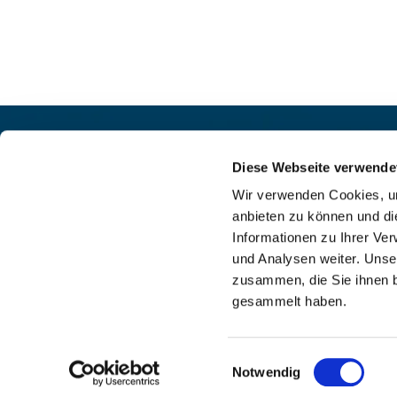
Pfarrei St. Helena –
Kontak
Wilmersdorf-Friedenau
Diese Webseite verwende
+49

Ludwigkirchplatz 10
Wir verwenden Cookies, um
pfa

10719 Berlin
anbieten zu können und di
web

Informationen zu Ihrer Ve
und Analysen weiter. Unse
zusammen, die Sie ihnen b
gesammelt haben.
I
Einwilligungsauswahl
Notwendig