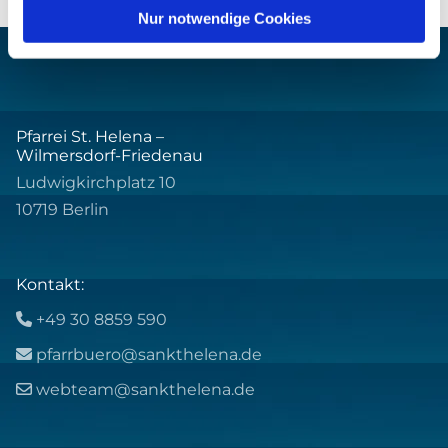
Nur notwendige Cookies
Pfarrei St. Helena –
Wilmersdorf-Friedenau
Ludwigkirchplatz 10
10719 Berlin
Kontakt:
+49 30 8859 590

pfarrbuero@sankthelena.de

webteam@sankthelena.de
