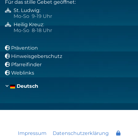
Für das stille Gebet geöffnet:
St. Ludwig
:

Mo-So 9-19 Uhr
Heilig Kreuz
:

Mo-So 8-18 Uhr
Prävention

Hinweisgeberschutz

Pfarreifinder

Weblinks

Deutsch
Impressum
Datenschutzerklärung