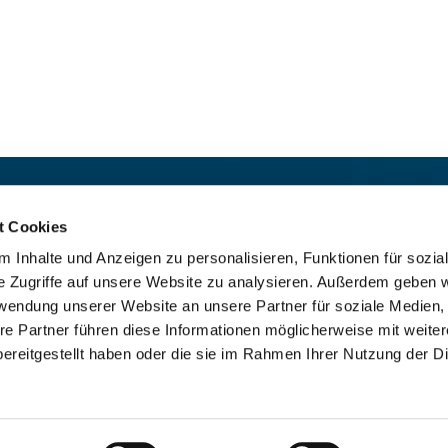
t:
Für das stille Gebet geöffn
St. Ludwig
:

t Cookies
 30 8859 590
Mo-So 9-19 Uhr
 Inhalte und Anzeigen zu personalisieren, Funktionen für sozia
rrbuero@sankthelena.de
Heilig Kreuz
:

e Zugriffe auf unsere Website zu analysieren. Außerdem geben w
Mo-So 8-18 Uhr
team@sankthelena.de
rwendung unserer Website an unsere Partner für soziale Medien
re Partner führen diese Informationen möglicherweise mit weite
ereitgestellt haben oder die sie im Rahmen Ihrer Nutzung der D
mpressum
Datenschutzerklärung
ChurchDesk-Lo