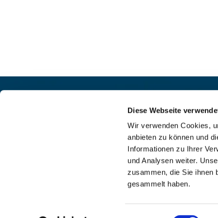
Pfarrei St. Helena –
Kontak
Wilmersdorf-Friedenau
Diese Webseite verwende
+49

Ludwigkirchplatz 10
Wir verwenden Cookies, um
pfa

10719 Berlin
anbieten zu können und di
web

Informationen zu Ihrer Ve
und Analysen weiter. Unse
zusammen, die Sie ihnen b
gesammelt haben.
I
Einwilligungsauswahl