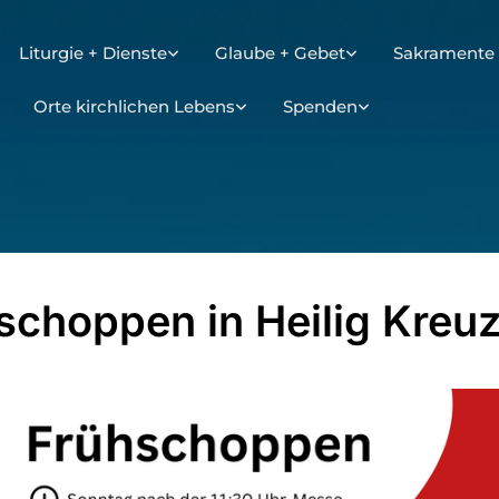
Liturgie + Dienste
Glaube + Gebet
Sakramente 
Orte kirchlichen Lebens
Spenden
schoppen in Heilig Kreu