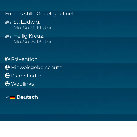
Für das stille Gebet geöffnet:
St. Ludwig
:

Mo-So 9-19 Uhr
Heilig Kreuz
:

Mo-So 8-18 Uhr
Prävention

Hinweisgeberschutz

Pfarreifinder

Weblinks

Deutsch