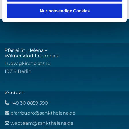
Nur notwendige Cookies
Pfarrei St. Helena –
Wilmersdorf-Friedenau
Ludwigkirchplatz 10
10719 Berlin
Kontakt:
+49 30 8859 590

pfarrbuero@sankthelena.de

webteam@sankthelena.de
