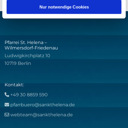
Nur notwendige Cookies
Pfarrei St. Helena –
Wilmersdorf-Friedenau
Ludwigkirchplatz 10
10719 Berlin
Kontakt:
+49 30 8859 590

pfarrbuero@sankthelena.de

webteam@sankthelena.de
