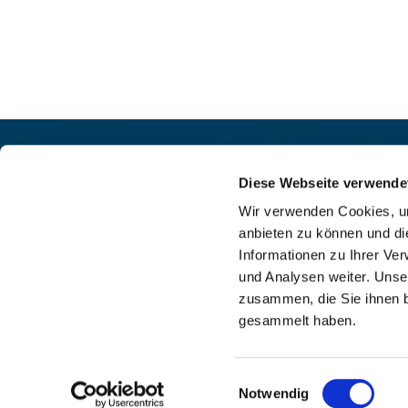
Pfarrei St. Helena –
Kontak
Wilmersdorf-Friedenau
Diese Webseite verwende
+49

Ludwigkirchplatz 10
Wir verwenden Cookies, um
pfa

10719 Berlin
anbieten zu können und di
web

Informationen zu Ihrer Ve
und Analysen weiter. Unse
zusammen, die Sie ihnen b
gesammelt haben.
I
Einwilligungsauswahl
Notwendig