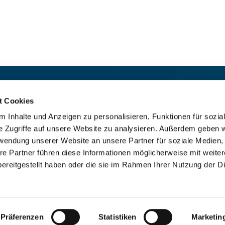
t:
Für das stille Gebet geöffn
St. Ludwig
:

t Cookies
 30 8859 590
Mo-So 9-19 Uhr
 Inhalte und Anzeigen zu personalisieren, Funktionen für sozia
rrbuero@sankthelena.de
Heilig Kreuz
:

e Zugriffe auf unsere Website zu analysieren. Außerdem geben w
Mo-So 8-18 Uhr
team@sankthelena.de
rwendung unserer Website an unsere Partner für soziale Medien
re Partner führen diese Informationen möglicherweise mit weite
ereitgestellt haben oder die sie im Rahmen Ihrer Nutzung der D
mpressum
Datenschutzerklärung
ChurchDesk-Lo
Präferenzen
Statistiken
Marketin