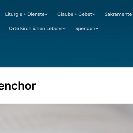
Liturgie + Dienste
Glaube + Gebet
Sakramente 
Orte kirchlichen Lebens
Spenden
enchor