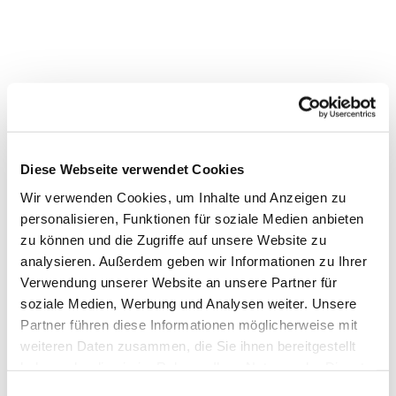
Diese Webseite verwendet Cookies
Wir verwenden Cookies, um Inhalte und Anzeigen zu
personalisieren, Funktionen für soziale Medien anbieten
zu können und die Zugriffe auf unsere Website zu
analysieren. Außerdem geben wir Informationen zu Ihrer
Verwendung unserer Website an unsere Partner für
Dies könnte Sie auch
soziale Medien, Werbung und Analysen weiter. Unsere
interessieren
Partner führen diese Informationen möglicherweise mit
weiteren Daten zusammen, die Sie ihnen bereitgestellt
haben oder die sie im Rahmen Ihrer Nutzung der Dienste
gesammelt haben.
Einwilligungsauswahl