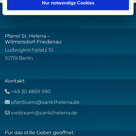
Nur notwendige Cookies
Pfarrei St. Helena –
Wilmersdorf-Friedenau
Ludwigkirchplatz 10
10719 Berlin
Kontakt:
+49 30 8859 590

pfarrbuero@sankthelena.de

webteam@sankthelena.de

Für das stille Gebet geöffnet: