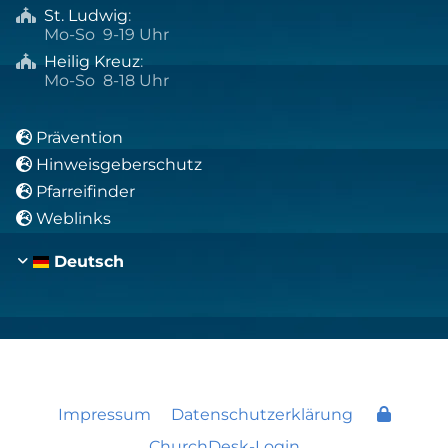
St. Ludwig
:

Mo-So 9-19 Uhr
Heilig Kreuz
:

Mo-So 8-18 Uhr
Prävention

Hinweisgeberschutz

Pfarreifinder

Weblinks

Deutsch
Impressum
Datenschutzerklärung
ChurchDesk-Login