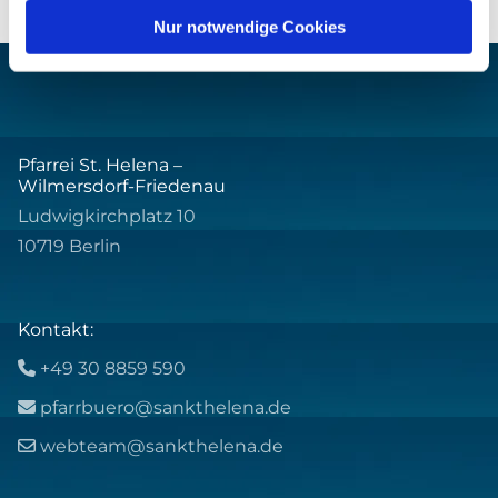
Nur notwendige Cookies
Pfarrei St. Helena –
Wilmersdorf-Friedenau
Ludwigkirchplatz 10
10719 Berlin
Kontakt:
+49 30 8859 590

pfarrbuero@sankthelena.de

webteam@sankthelena.de
