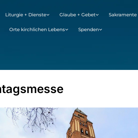
Liturgie + Dienste
Glaube + Gebet
Sakramente 
Orte kirchlichen Lebens
Spenden
ntagsmesse