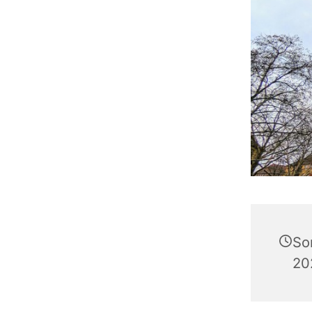
So
20