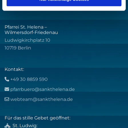
Pfarrei St. Helena –
Wilmersdorf-Friedenau
Ludwigkirchplatz 10
10719 Berlin
Kontakt:
+49 30 8859 590

pfarrbuero@sankthelena.de

webteam@sankthelena.de

Für das stille Gebet geöffnet:
St. Ludwig
:
