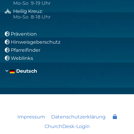
Mo-So 9-19 Uhr
Heilig Kreuz
:

Mo-So 8-18 Uhr
Prävention

Hinweisgeberschutz

Pfarreifinder

Weblinks

Deutsch
Impressum
Datenschutzerklärung
ChurchDesk-Login