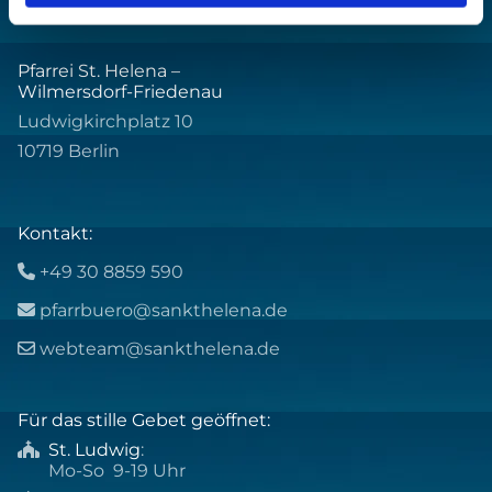
Pfarrei St. Helena –
Wilmersdorf-Friedenau
Ludwigkirchplatz 10
10719 Berlin
Kontakt:
+49 30 8859 590

pfarrbuero@sankthelena.de

webteam@sankthelena.de

Für das stille Gebet geöffnet:
St. Ludwig
:

Mo-So 9-19 Uhr