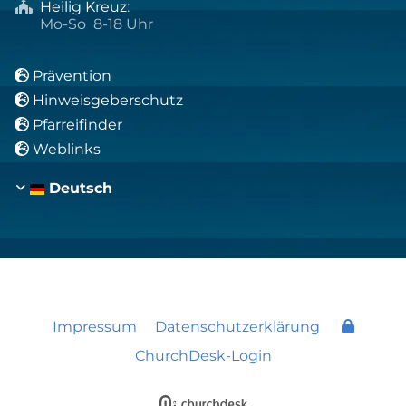
Heilig Kreuz
:

Mo-So 8-18 Uhr
Prävention

Hinweisgeberschutz

Pfarreifinder

Weblinks

Deutsch
Impressum
Datenschutzerklärung
ChurchDesk-Login