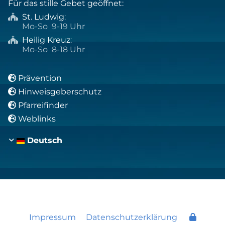
Für das stille Gebet geöffnet:
St. Ludwig
:

Mo-So 9-19 Uhr
Heilig Kreuz
:

Mo-So 8-18 Uhr
Prävention

Hinweisgeberschutz

Pfarreifinder

Weblinks

Deutsch
Impressum
Datenschutzerklärung