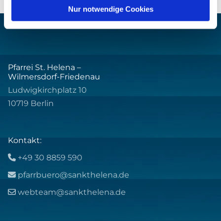
Nur notwendige Cookies
Pfarrei St. Helena –
Wilmersdorf-Friedenau
Ludwigkirchplatz 10
10719 Berlin
Kontakt:
+49 30 8859 590

pfarrbuero@sankthelena.de

webteam@sankthelena.de
