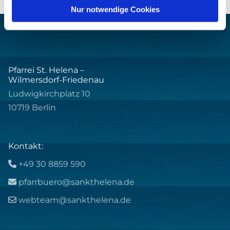
Nur notwendige Cookies
Pfarrei St. Helena –
Wilmersdorf-Friedenau
Ludwigkirchplatz 10
10719 Berlin
Kontakt:
+49 30 8859 590

pfarrbuero@sankthelena.de

webteam@sankthelena.de
