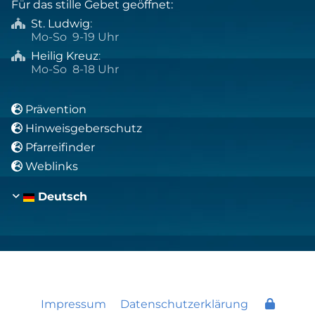
Für das stille Gebet geöffnet:
St. Ludwig
:

Mo-So 9-19 Uhr
Heilig Kreuz
:

Mo-So 8-18 Uhr
Prävention

Hinweisgeberschutz

Pfarreifinder

Weblinks

Deutsch
Impressum
Datenschutzerklärung