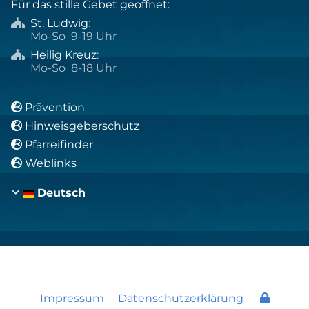
Für das stille Gebet geöffnet:
St. Ludwig
:

Mo-So 9-19 Uhr
Heilig Kreuz
:

Mo-So 8-18 Uhr
Prävention

Hinweisgeberschutz

Pfarreifinder

Weblinks

Deutsch
Impressum
Datenschutzerklärung