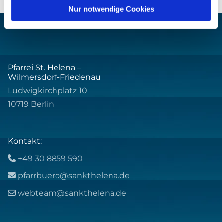
Nur notwendige Cookies
Pfarrei St. Helena –
Wilmersdorf-Friedenau
Ludwigkirchplatz 10
10719 Berlin
Kontakt:
+49 30 8859 590

pfarrbuero@sankthelena.de

webteam@sankthelena.de
