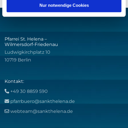
Nur notwendige Cookies
Pfarrei St. Helena –
Wilmersdorf-Friedenau
Ludwigkirchplatz 10
10719 Berlin
Kontakt:
+49 30 8859 590

pfarrbuero@sankthelena.de

webteam@sankthelena.de
