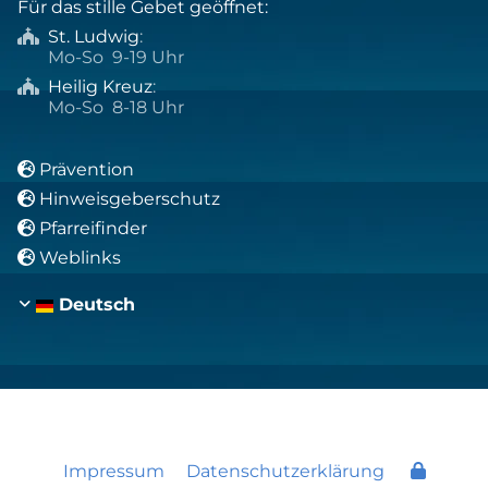
Für das stille Gebet geöffnet:
St. Ludwig
:

Mo-So 9-19 Uhr
Heilig Kreuz
:

Mo-So 8-18 Uhr
Prävention

Hinweisgeberschutz

Pfarreifinder

Weblinks

Deutsch
Impressum
Datenschutzerklärung