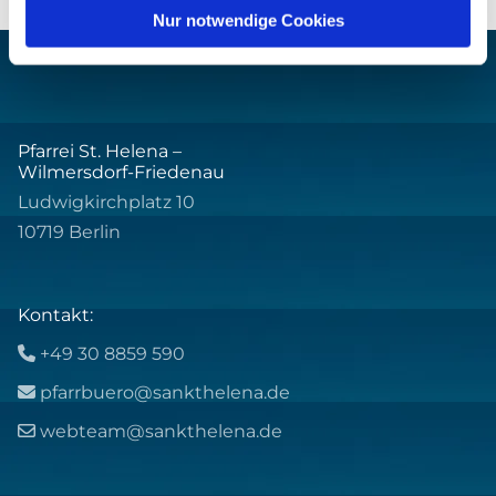
Nur notwendige Cookies
Pfarrei St. Helena –
Wilmersdorf-Friedenau
Ludwigkirchplatz 10
10719 Berlin
Kontakt:
+49 30 8859 590

pfarrbuero@sankthelena.de

webteam@sankthelena.de
