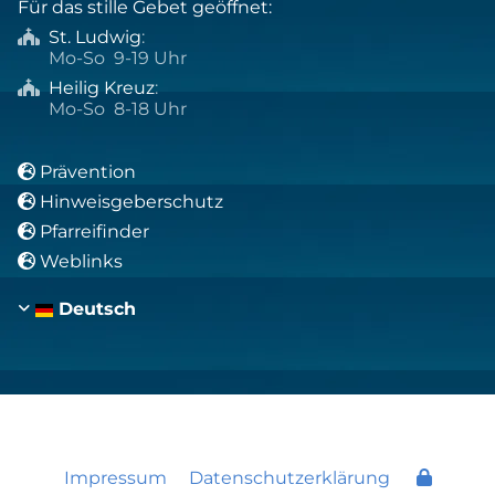
Für das stille Gebet geöffnet:
St. Ludwig
:

Mo-So 9-19 Uhr
Heilig Kreuz
:

Mo-So 8-18 Uhr
Prävention

Hinweisgeberschutz

Pfarreifinder

Weblinks

Deutsch
Impressum
Datenschutzerklärung