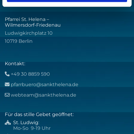
Pfarrei St. Helena –
Wilmersdorf-Friedenau
Ludwigkirchplatz 10
10719 Berlin
Kontakt:
+49 30 8859 590

pfarrbuero@sankthelena.de

webteam@sankthelena.de

Für das stille Gebet geöffnet:
St. Ludwig
:

Mo-So 9-19 Uhr