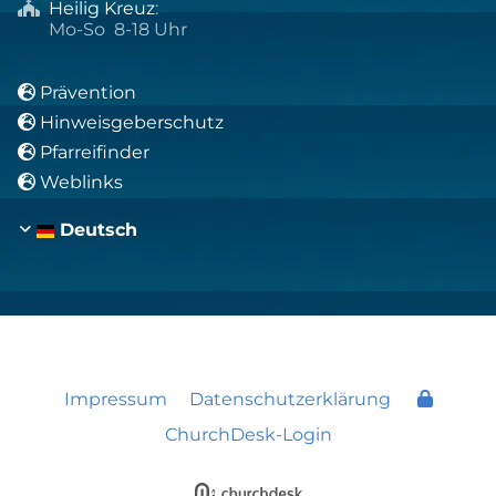
Heilig Kreuz
:

Mo-So 8-18 Uhr
Prävention

Hinweisgeberschutz

Pfarreifinder

Weblinks

Deutsch
Impressum
Datenschutzerklärung
ChurchDesk-Login