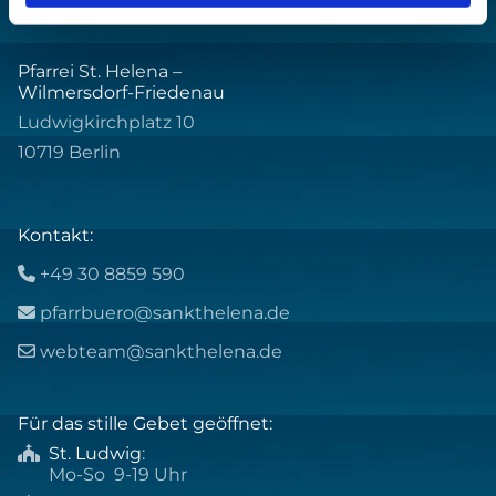
Pfarrei St. Helena –
Wilmersdorf-Friedenau
Ludwigkirchplatz 10
10719 Berlin
Kontakt:
+49 30 8859 590

pfarrbuero@sankthelena.de

webteam@sankthelena.de

Für das stille Gebet geöffnet:
St. Ludwig
:

Mo-So 9-19 Uhr