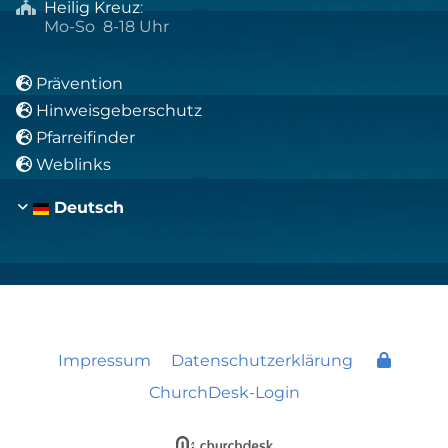
Heilig Kreuz
:

Mo-So 8-18 Uhr
Prävention

Hinweisgeberschutz

Pfarreifinder

Weblinks

Deutsch
Impressum
Datenschutzerklärung
ChurchDesk-Login