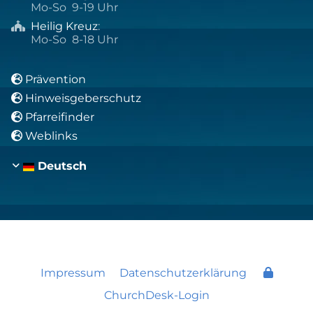
Mo-So 9-19 Uhr
Heilig Kreuz
:

Mo-So 8-18 Uhr
Prävention

Hinweisgeberschutz

Pfarreifinder

Weblinks

Deutsch
Impressum
Datenschutzerklärung
ChurchDesk-Login