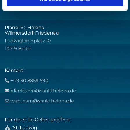
Pfarrei St. Helena –
Wilmersdorf-Friedenau
Ludwigkirchplatz 10
10719 Berlin
Kontakt:
+49 30 8859 590

pfarrbuero@sankthelena.de

webteam@sankthelena.de

Für das stille Gebet geöffnet:
St. Ludwig
:
