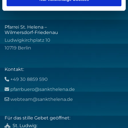
Pfarrei St. Helena –
Wilmersdorf-Friedenau
Ludwigkirchplatz 10
10719 Berlin
Kontakt:
+49 30 8859 590

pfarrbuero@sankthelena.de

webteam@sankthelena.de

Für das stille Gebet geöffnet:
St. Ludwig
:
