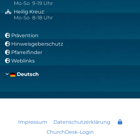
Mo-So 9-19 Uhr
Heilig Kreuz
:

Mo-So 8-18 Uhr
Prävention

Hinweisgeberschutz

Pfarreifinder

Weblinks

Deutsch
Impressum
Datenschutzerklärung
ChurchDesk-Login