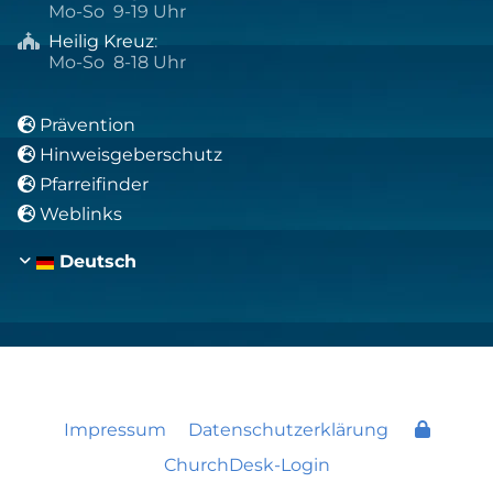
Mo-So 9-19 Uhr
Heilig Kreuz
:

Mo-So 8-18 Uhr
Prävention

Hinweisgeberschutz

Pfarreifinder

Weblinks

Deutsch
Impressum
Datenschutzerklärung
ChurchDesk-Login