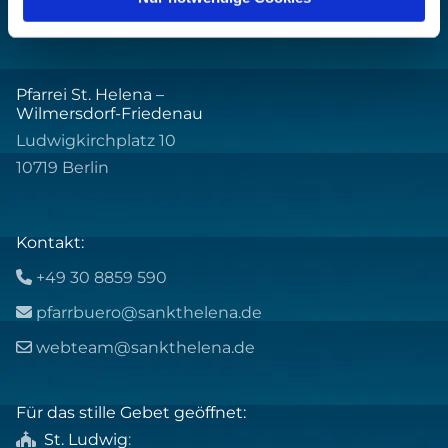
Pfarrei St. Helena –
Wilmersdorf-Friedenau
Ludwigkirchplatz 10
10719 Berlin
Kontakt:
+49 30 8859 590

pfarrbuero@sankthelena.de

webteam@sankthelena.de

Für das stille Gebet geöffnet:
St. Ludwig
:
