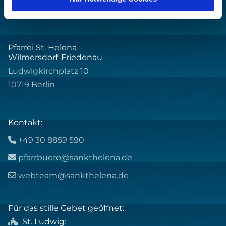
Pfarrei St. Helena –
Wilmersdorf-Friedenau
Ludwigkirchplatz 10
10719 Berlin
Kontakt:
+49 30 8859 590

pfarrbuero@sankthelena.de

webteam@sankthelena.de

Für das stille Gebet geöffnet:
St. Ludwig
:
