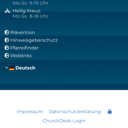
Mo-So 9-19 Uhr
Heilig Kreuz
:

Mo-So 8-18 Uhr
Prävention

Hinweisgeberschutz

Pfarreifinder

Weblinks

Deutsch
Impressum
Datenschutzerklärung
ChurchDesk-Login