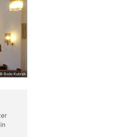
© Bodo Kubrak
zer
in