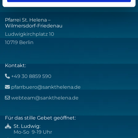
Pfarrei St. Helena –
Wilmersdorf-Friedenau
Ludwigkirchplatz 10
10719 Berlin
Kontakt:
+49 30 8859 590

pfarrbuero@sankthelena.de

webteam@sankthelena.de

Für das stille Gebet geöffnet:
St. Ludwig
:

Mo-So 9-19 Uhr