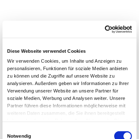
Diese Webseite verwendet Cookies
Wir verwenden Cookies, um Inhalte und Anzeigen zu
personalisieren, Funktionen für soziale Medien anbieten
zu können und die Zugriffe auf unsere Website zu
analysieren. Außerdem geben wir Informationen zu Ihrer
Dies könnte Sie auch
Verwendung unserer Website an unsere Partner für
interessieren
soziale Medien, Werbung und Analysen weiter. Unsere
Partner führen diese Informationen möglicherweise mit
weiteren Daten zusammen, die Sie ihnen bereitgestellt
haben oder die sie im Rahmen Ihrer Nutzung der Dienste
gesammelt haben.
Einwilligungsauswahl
Notwendig