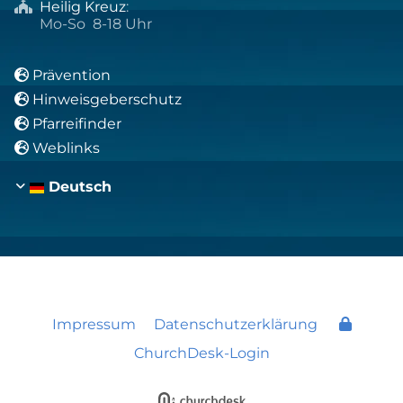
Heilig Kreuz
:

Mo-So 8-18 Uhr
Prävention

Hinweisgeberschutz

Pfarreifinder

Weblinks

Deutsch
Impressum
Datenschutzerklärung
ChurchDesk-Login