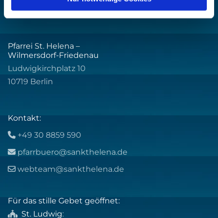
Pfarrei St. Helena –
Wilmersdorf-Friedenau
Ludwigkirchplatz 10
10719 Berlin
Kontakt:
+49 30 8859 590

pfarrbuero@sankthelena.de

webteam@sankthelena.de

Für das stille Gebet geöffnet:
St. Ludwig
:
