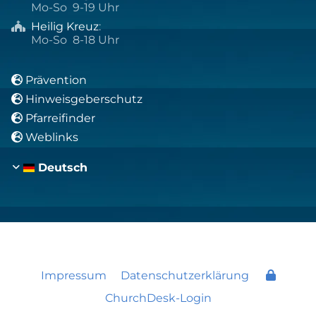
Mo-So 9-19 Uhr
Heilig Kreuz
:

Mo-So 8-18 Uhr
Prävention

Hinweisgeberschutz

Pfarreifinder

Weblinks

Deutsch
Impressum
Datenschutzerklärung
ChurchDesk-Login