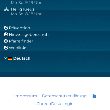
Mo-So 9-19 Uhr
Heilig Kreuz
:

Mo-So 8-18 Uhr
Prävention

Hinweisgeberschutz

Pfarreifinder

Weblinks

Deutsch
Impressum
Datenschutzerklärung
ChurchDesk-Login