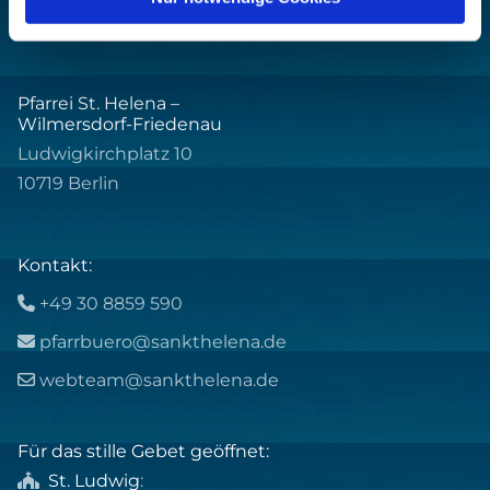
Pfarrei St. Helena –
Wilmersdorf-Friedenau
Ludwigkirchplatz 10
10719 Berlin
Kontakt:
+49 30 8859 590

pfarrbuero@sankthelena.de

webteam@sankthelena.de

Für das stille Gebet geöffnet:
St. Ludwig
:
