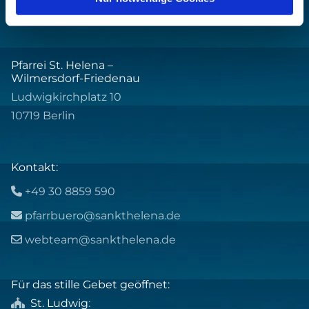
Pfarrei St. Helena –
Wilmersdorf-Friedenau
Ludwigkirchplatz 10
10719 Berlin
Kontakt:
+49 30 8859 590

pfarrbuero@sankthelena.de

webteam@sankthelena.de

Für das stille Gebet geöffnet:
St. Ludwig
:
