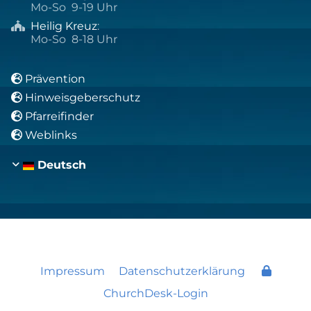
Mo-So 9-19 Uhr
Heilig Kreuz
:

Mo-So 8-18 Uhr
Prävention

Hinweisgeberschutz

Pfarreifinder

Weblinks

Deutsch
Impressum
Datenschutzerklärung
ChurchDesk-Login