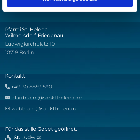
Pfarrei St. Helena –
Wilmersdorf-Friedenau
Ludwigkirchplatz 10
10719 Berlin
Kontakt:
+49 30 8859 590

pfarrbuero@sankthelena.de

webteam@sankthelena.de

Für das stille Gebet geöffnet:
St. Ludwig
:
