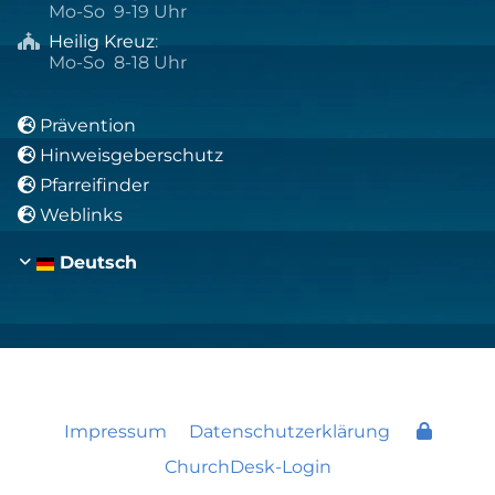
Mo-So 9-19 Uhr
Heilig Kreuz
:

Mo-So 8-18 Uhr
Prävention

Hinweisgeberschutz

Pfarreifinder

Weblinks

Deutsch
Impressum
Datenschutzerklärung
ChurchDesk-Login