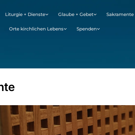
Liturgie + Dienste
Glaube + Gebet
Sakramente 
Orte kirchlichen Lebens
Spenden
hte