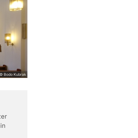
© Bodo Kubrak
zer
in