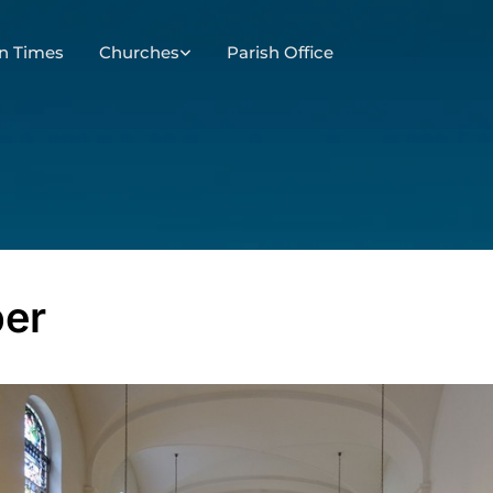
n Times
Churches
Parish Office
er