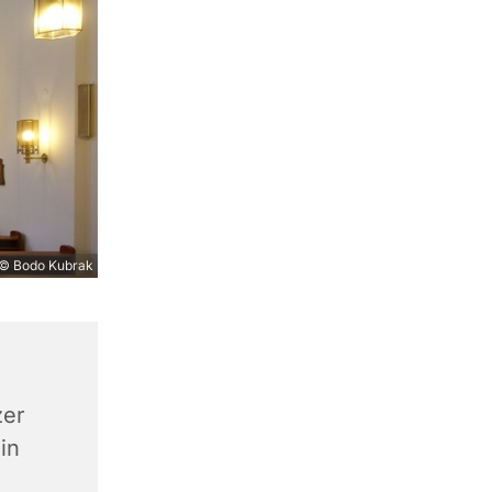
© Bodo Kubrak
zer
in