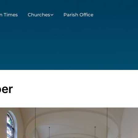
n Times
Churches
Parish Office
er