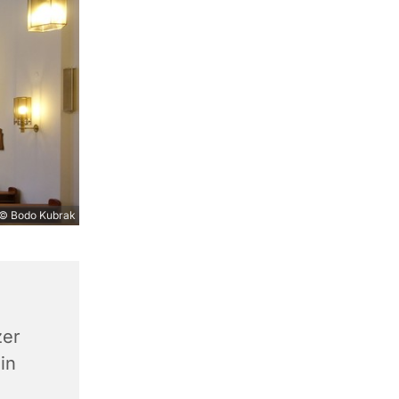
© Bodo Kubrak
zer
in