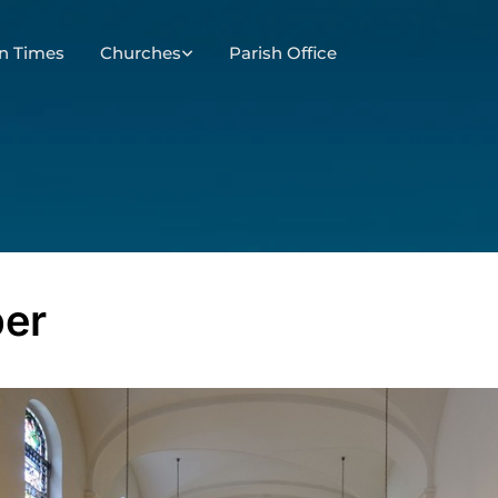
n Times
Churches
Parish Office
er