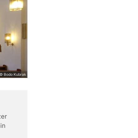
© Bodo Kubrak
zer
in