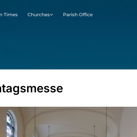
n Times
Churches
Parish Office
ntagsmesse