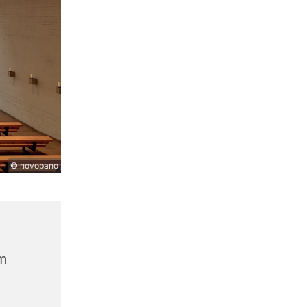
© novopano
m