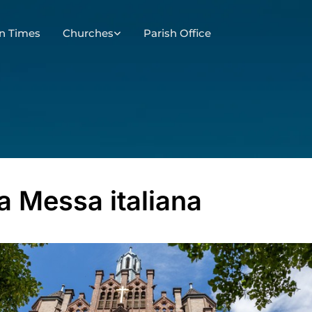
n Times
Churches
Parish Office
a Messa italiana