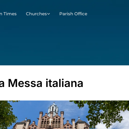
n Times
Churches
Parish Office
a Messa italiana